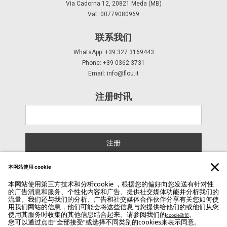
Via Cadorna 12, 20821 Meda (MB)
Vat: 00779080969
联系我们
WhatsApp: +39 327 3169443
Phone: +39 0362 3731
Email:
info@flou.it
注册时讯
注册
Copyright Flou 2026
隐私