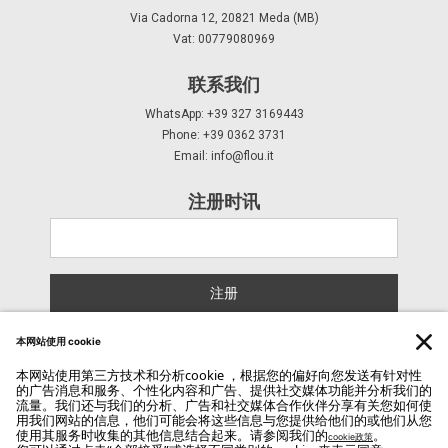
Via Cadorna 12, 20821 Meda (MB)
Vat: 00779080969
联系我们
WhatsApp: +39 327 3169443
Phone: +39 0362 3731
Email:
info@flou.it
注册时讯
注册
Copyright Flou 2026
隐私