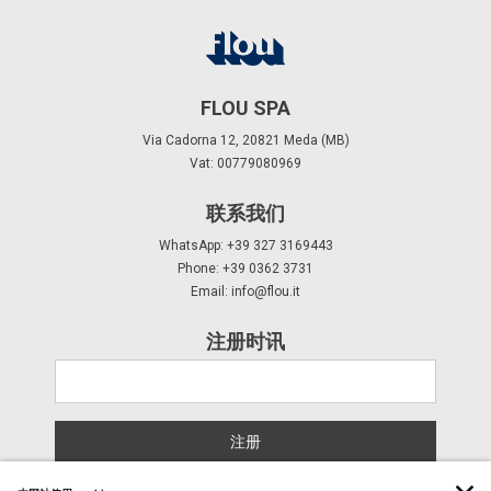
FLOU SPA
Via Cadorna 12, 20821 Meda (MB)
Vat: 00779080969
联系我们
WhatsApp: +39 327 3169443
Phone: +39 0362 3731
Email:
info@flou.it
注册时讯
注册