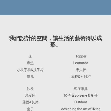
我們設計的空間，讓生活的藝術得以成
形。
床
Topper
床垫
Leonardo
小扶手椅&扶手椅
床头柜
茶几
屉柜&衬衫柜
沙发
客厅家具
沙发床
镜子 & Boiserie & 配件
蒲团&长凳
Outdoor
桌子
designing the art of living