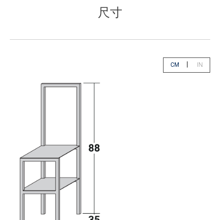
尺寸
|
CM
IN
app.select.unity
app.sele