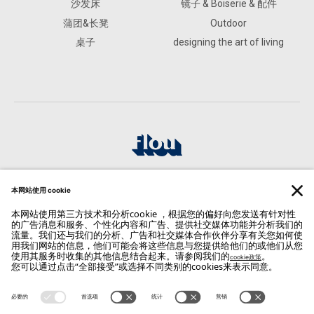
沙发床
镜子 & Boiserie & 配件
蒲团&长凳
Outdoor
桌子
designing the art of living
FLOU SPA
Via Cadorna 12, 20821 Meda (MB)
Vat: 00779080969
联系我们
WhatsApp: +39 327 3169443
Phone: +39 0362 3731
Email:
info@flou.it