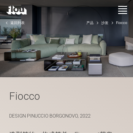
返回列表
产品
沙发
Fiocco
Fiocco
DESIGN PINUCCIO BORGONOVO, 2022