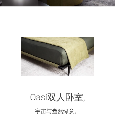
Oasi双人卧室,
宇宙与盎然绿意。