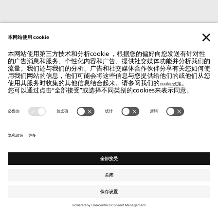
FLOU SPA
Via Cadorna 12, 20821 Meda (MB)
Vat: 00779080969
联系我们
WhatsApp: +39 327 3169443
Phone: +39 0362 3731
Email:
info@flou.it
注册时讯