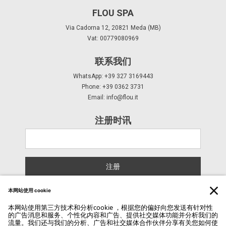
FLOU SPA
Via Cadorna 12, 20821 Meda (MB)
Vat: 00779080969
联系我们
WhatsApp: +39 327 3169443
Phone: +39 0362 3731
Email:
info@flou.it
注册时讯
注册
Copyright Flou 2026